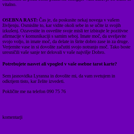
vitalno.
OSEBNA RAST:
Čas je, da poskusite nekaj novega v vašem
življenju. Osmislite to, kar vidite okoli sebe in se učite iz svojih
izkušenj. Ozavestite in osvetlite svoje misli ter izbirajte le pozitivne
afirmacije v komunikaciji s samim seboj. Imate moč, da uveljavite
svojo voljo, in imate moč, da delate in širite dobro zase in za druge.
Verjemite vase in si dovolite začutiti svojo notranjo moč. Tako boste
uresničili vaše sanje ter delovali v vaše najvišje Dobro.
Potrebujete nasvet ali vpogled v vaše osebne tarot karte?
Sem jasnovidka Lyranna in dovolite mi, da vam svetujem in
odkrijem tisto, kar želite izvedeti.
Pokličite me na telefon 090 75 76
komentarji