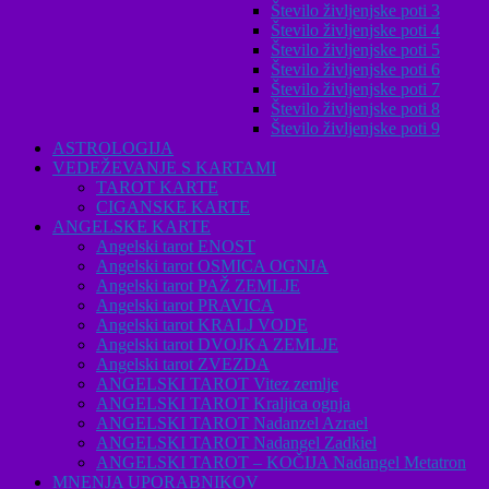
Število življenjske poti 3
Število življenjske poti 4
Število življenjske poti 5
Število življenjske poti 6
Število življenjske poti 7
Število življenjske poti 8
Število življenjske poti 9
ASTROLOGIJA
VEDEŽEVANJE S KARTAMI
TAROT KARTE
CIGANSKE KARTE
ANGELSKE KARTE
Angelski tarot ENOST
Angelski tarot OSMICA OGNJA
Angelski tarot PAŽ ZEMLJE
Angelski tarot PRAVICA
Angelski tarot KRALJ VODE
Angelski tarot DVOJKA ZEMLJE
Angelski tarot ZVEZDA
ANGELSKI TAROT Vitez zemlje
ANGELSKI TAROT Kraljica ognja
ANGELSKI TAROT Nadanzel Azrael
ANGELSKI TAROT Nadangel Zadkiel
ANGELSKI TAROT – KOČIJA Nadangel Metatron
MNENJA UPORABNIKOV