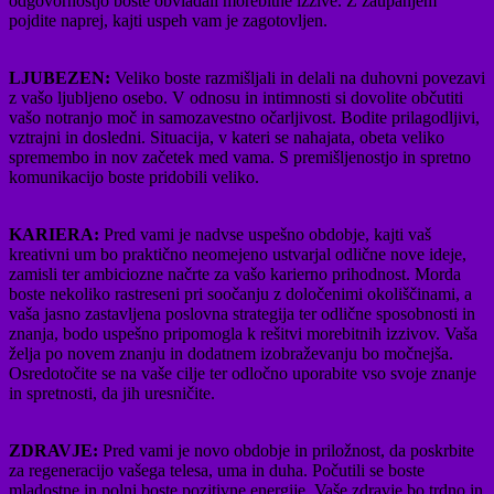
odgovornostjo boste obvladali morebitne izzive. Z zaupanjem
pojdite naprej, kajti uspeh vam je zagotovljen.
LJUBEZEN:
Veliko boste razmišljali in delali na duhovni povezavi
z vašo ljubljeno osebo. V odnosu in intimnosti si dovolite občutiti
vašo notranjo moč in samozavestno očarljivost. Bodite prilagodljivi,
vztrajni in dosledni. Situacija, v kateri se nahajata, obeta veliko
spremembo in nov začetek med vama. S premišljenostjo in spretno
komunikacijo boste pridobili veliko.
KARIERA:
Pred vami je nadvse uspešno obdobje, kajti vaš
kreativni um bo praktično neomejeno ustvarjal odlične nove ideje,
zamisli ter ambiciozne načrte za vašo karierno prihodnost. Morda
boste nekoliko rastreseni pri soočanju z določenimi okoliščinami, a
vaša jasno zastavljena poslovna strategija ter odlične sposobnosti in
znanja, bodo uspešno pripomogla k rešitvi morebitnih izzivov. Vaša
želja po novem znanju in dodatnem izobraževanju bo močnejša.
Osredotočite se na vaše cilje ter odločno uporabite vso svoje znanje
in spretnosti, da jih uresničite.
ZDRAVJE:
Pred vami je novo obdobje in priložnost, da poskrbite
za regeneracijo vašega telesa, uma in duha. Počutili se boste
mladostne in polni boste pozitivne energije. Vaše zdravje bo trdno in