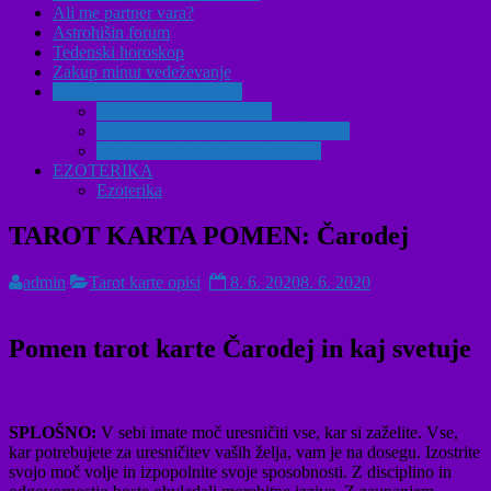
Ali me partner vara?
Astrohišin forum
Tedenski horoskop
Zakup minut vedeževanje
TAROT KARTE POMEN
TAROT KARTA: Norec
TAROT KARTA POMEN: Čarodej
TAROT KARTA: Vitez kelihov
EZOTERIKA
Ezoterika
TAROT KARTA POMEN: Čarodej
admin
Tarot karte opisi
8. 6. 2020
8. 6. 2020
Pomen tarot karte Čarodej in kaj svetuje
SPLOŠNO:
V sebi imate moč uresničiti vse, kar si zaželite. Vse,
kar potrebujete za uresničitev vaših želja, vam je na dosegu. Izostrite
svojo moč volje in izpopolnite svoje sposobnosti. Z disciplino in