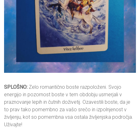
SPLOŠNO:
Zelo romantično boste razpoloženi. Svojo
energijo in pozornost boste v tem obdobju usmerjali v
praznovanje lepih in čutnih doživetij. Ozavestili boste, da je
to prav tako pomembno za vašo srečo in izpolnjenost v
življenju, kot so pomembna vsa ostala življenjska področja.
Uživajte!