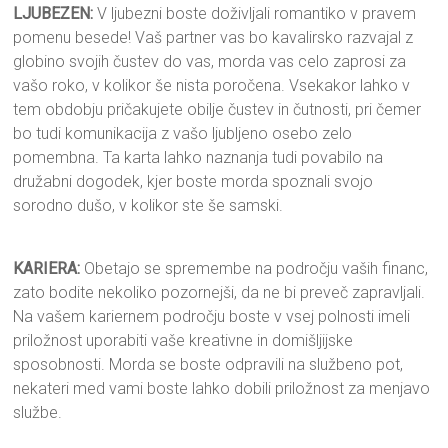
LJUBEZEN:
V ljubezni boste doživljali romantiko v pravem
pomenu besede! Vaš partner vas bo kavalirsko razvajal z
globino svojih čustev do vas, morda vas celo zaprosi za
vašo roko, v kolikor še nista poročena. Vsekakor lahko v
tem obdobju pričakujete obilje čustev in čutnosti, pri čemer
bo tudi komunikacija z vašo ljubljeno osebo zelo
pomembna. Ta karta lahko naznanja tudi povabilo na
družabni dogodek, kjer boste morda spoznali svojo
sorodno dušo, v kolikor ste še samski.
KARIERA:
Obetajo se spremembe na področju vaših financ,
zato bodite nekoliko pozornejši, da ne bi preveč zapravljali.
Na vašem kariernem področju boste v vsej polnosti imeli
priložnost uporabiti vaše kreativne in domišljijske
sposobnosti. Morda se boste odpravili na službeno pot,
nekateri med vami boste lahko dobili priložnost za menjavo
službe.