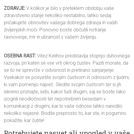
ZDRAVJE:
V kolikor je bilo v preteklem obdobju vaše
zdravstveno stanje nekoliko nestabilno, lahko sedaj
pričakujete obnovitev vašega dobrega zdravja in vaših
življenjskih moči. Ponovno boste občutili notranje
ravnovesje, mir in ubranost v vašem življenju.
OSEBNA RAST:
Vitez Kelihov predstavlja stopnjo duhovnega
razvoja, pri kateri se vse vrti okrog čustev. Paziti morate, da
se to ne sprevrže v odvisnost in pretirano sanjarjenje.
Vsekakor se posvetite svojim čustvom in odnosom z ljudmi,
ki vam pomenijo največ. Sledite svojim čustvom ter si jih
iskreno priznajte, sebi, kakor tudi drugim, saj se boste tako
izognili neodločnosti ter nepotrebnim besedam v
komunikaciji z drugimi, kar bi vaše odnose lahko naredilo
nekoliko nejasne. Bodite preprosto to, kar ste, in pogumno
pokažite, kar čutite!
Potrebujete nasvet ali vpogled v vaše