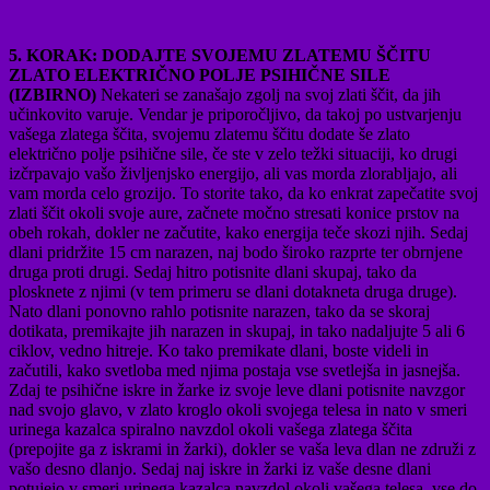
5. KORAK: DODAJTE SVOJEMU ZLATEMU ŠČITU
ZLATO ELEKTRIČNO POLJE PSIHIČNE SILE
(IZBIRNO)
Nekateri se zanašajo zgolj na svoj zlati ščit, da jih
učinkovito varuje. Vendar je priporočljivo, da takoj po ustvarjenju
vašega zlatega ščita, svojemu zlatemu ščitu dodate še zlato
električno polje psihične sile, če ste v zelo težki situaciji, ko drugi
izčrpavajo vašo življenjsko energijo, ali vas morda zlorabljajo, ali
vam morda celo grozijo. To storite tako, da ko enkrat zapečatite svoj
zlati ščit okoli svoje aure, začnete močno stresati konice prstov na
obeh rokah, dokler ne začutite, kako energija teče skozi njih. Sedaj
dlani pridržite 15 cm narazen, naj bodo široko razprte ter obrnjene
druga proti drugi. Sedaj hitro potisnite dlani skupaj, tako da
plosknete z njimi (v tem primeru se dlani dotakneta druga druge).
Nato dlani ponovno rahlo potisnite narazen, tako da se skoraj
dotikata, premikajte jih narazen in skupaj, in tako nadaljujte 5 ali 6
ciklov, vedno hitreje. Ko tako premikate dlani, boste videli in
začutili, kako svetloba med njima postaja vse svetlejša in jasnejša.
Zdaj te psihične iskre in žarke iz svoje leve dlani potisnite navzgor
nad svojo glavo, v zlato kroglo okoli svojega telesa in nato v smeri
urinega kazalca spiralno navzdol okoli vašega zlatega ščita
(prepojite ga z iskrami in žarki), dokler se vaša leva dlan ne združi z
vašo desno dlanjo. Sedaj naj iskre in žarki iz vaše desne dlani
potujejo v smeri urinega kazalca navzdol okoli vašega telesa, vse do