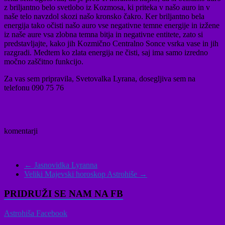
z briljantno belo svetlobo iz Kozmosa, ki priteka v našo auro in v
naše telo navzdol skozi našo kronsko čakro. Ker briljantno bela
energija tako očisti našo auro vse negativne temne energije in izžene
iz naše aure vsa zlobna temna bitja in negativne entitete, zato si
predstavljajte, kako jih Kozmično Centralno Sonce vsrka vase in jih
razgradi. Medtem ko zlata energija ne čisti, saj ima samo izredno
močno zaščitno funkcijo.
Za vas sem pripravila, Svetovalka Lyrana, dosegljiva sem na
telefonu 090 75 76
komentarji
←
Jasnovidka Lyranna
Veliki Majevski horoskop Astrohiše
→
PRIDRUŽI SE NAM NA FB
Astrohiša Facebook