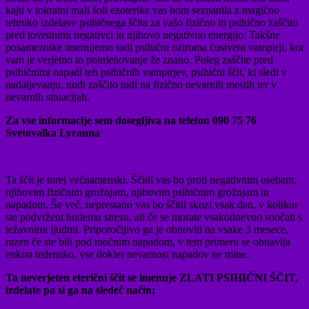
kajti v tokratni mali šoli ezoterike vas bom seznanila z magično
tehniko izdelave psihičnega ščita za vašo fizično in psihično zaščito
pred tovrstnimi negativci in njihovo negativno energijo. Takšne
posameznike imenujemo tudi psihični oziroma čustveni vampirji, kot
vam je verjetno to poimenovanje že znano. Poleg zaščite pred
psihičnimi napadi teh psihičnih vampirjev, psihični ščit, ki sledi v
nadaljevanju, nudi zaščito tudi na fizično nevarnih mestih ter v
nevarnih situacijah.
Za vse informacije sem dosegljiva na telefon 090 75 76
Svetovalka Lyranna
Ta ščit je torej večnamenski. Ščitil vas bo proti negativnim osebam,
njihovim fizičnim grožnjam, njihovim psihičnim grožnjam in
napadom. Še več, neprestano vas bo ščitil skozi vsak dan, v kolikor
ste podvrženi hudemu stresu, ali če se morate vsakodnevno soočati s
težavnimi ljudmi. Priporočljivo ga je obnoviti na vsake 3 mesece,
razen če ste bili pod močnim napadom, v tem primeru se obnavlja
enkrat tedensko, vse dokler nevarnost napadov ne mine.
Ta neverjeten eterični ščit se imenuje ZLATI PSIHIČNI ŠČIT,
izdelate pa si ga na sledeč način;