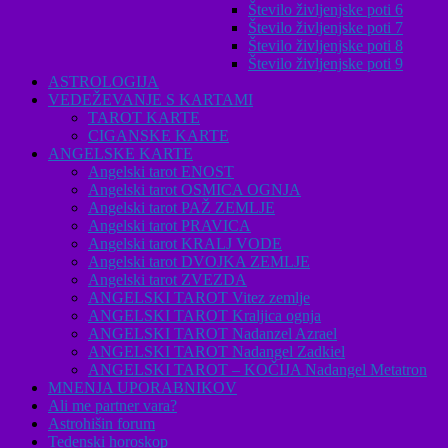
Število življenjske poti 6
Število življenjske poti 7
Število življenjske poti 8
Število življenjske poti 9
ASTROLOGIJA
VEDEŽEVANJE S KARTAMI
TAROT KARTE
CIGANSKE KARTE
ANGELSKE KARTE
Angelski tarot ENOST
Angelski tarot OSMICA OGNJA
Angelski tarot PAŽ ZEMLJE
Angelski tarot PRAVICA
Angelski tarot KRALJ VODE
Angelski tarot DVOJKA ZEMLJE
Angelski tarot ZVEZDA
ANGELSKI TAROT Vitez zemlje
ANGELSKI TAROT Kraljica ognja
ANGELSKI TAROT Nadanzel Azrael
ANGELSKI TAROT Nadangel Zadkiel
ANGELSKI TAROT – KOČIJA Nadangel Metatron
MNENJA UPORABNIKOV
Ali me partner vara?
Astrohišin forum
Tedenski horoskop