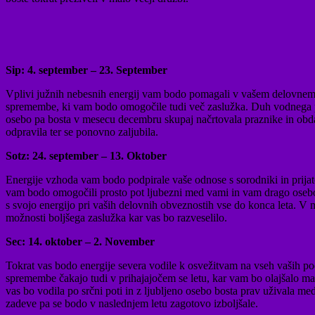
Sip: 4. september – 23. September
Vplivi južnih nebesnih energij vam bodo pomagali v vašem delovnem ok
spremembe, ki vam bodo omogočile tudi več zaslužka. Duh vodnega pajka 
osebo pa bosta v mesecu decembru skupaj načrtovala praznike in obda
odpravila ter se ponovno zaljubila.
Sotz: 24. september – 13. Oktober
Energije vzhoda vam bodo podpirale vaše odnose s sorodniki in prijatelj
vam bodo omogočili prosto pot ljubezni med vami in vam drago osebo.
s svojo energijo pri vaših delovnih obveznostih vse do konca leta. V 
možnosti boljšega zaslužka kar vas bo razveselilo.
Sec: 14. oktober – 2. November
Tokrat vas bodo energije severa vodile k osvežitvam na vseh vaših podr
spremembe čakajo tudi v prihajajočem se letu, kar vam bo olajšalo ma
vas bo vodila po srčni poti in z ljubljeno osebo bosta prav uživala 
zadeve pa se bodo v naslednjem letu zagotovo izboljšale.