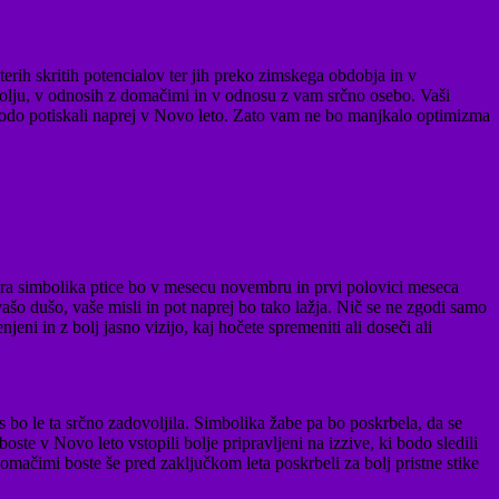
rih skritih potencialov ter jih preko zimskega obdobja in v
olju, v odnosih z domačimi in v odnosu z vam srčno osebo. Vaši
as bodo potiskali naprej v Novo leto. Zato vam ne bo manjkalo optimizma
pira simbolika ptice bo v mesecu novembru in prvi polovici meseca
o dušo, vaše misli in pot naprej bo tako lažja. Nič se ne zgodi samo
ni in z bolj jasno vizijo, kaj hočete spremeniti ali doseči ali
bo le ta srčno zadovoljila. Simbolika žabe pa bo poskrbela, da se
te v Novo leto vstopili bolje pripravljeni na izzive, ki bodo sledili
z domačimi boste še pred zaključkom leta poskrbeli za bolj pristne stike