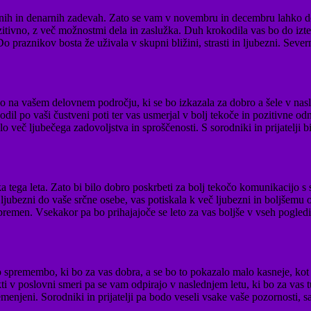
vnih in denarnih zadevah. Zato se vam v novembru in decembru lahko dolo
zitivno, z več možnostmi dela in zaslužka. Duh krokodila vas bo do izteka
 Do praznikov bosta že uživala v skupni bližini, strasti in ljubezni. Seve
 vašem delovnem področju, ki se bo izkazala za dobro a šele v nasle
 po vaši čustveni poti ter vas usmerjal v bolj tekoče in pozitivne odnos
več ljubečega zadovoljstva in sproščenosti. S sorodniki in prijatelji bi
 tega leta. Zato bi bilo dobro poskrbeti za bolj tekočo komunikacijo s s
v ljubezni do vaše srčne osebe, vas potiskala k več ljubezni in boljše
 bremen. Vsekakor pa bo prihajajoče se leto za vas boljše v vseh pogl
emembo, ki bo za vas dobra, a se bo to pokazalo malo kasneje, kot bo
ekti v poslovni smeri pa se vam odpirajo v naslednjem letu, ki bo za vas
jeni. Sorodniki in prijatelji pa bodo veseli vsake vaše pozornosti, saj 