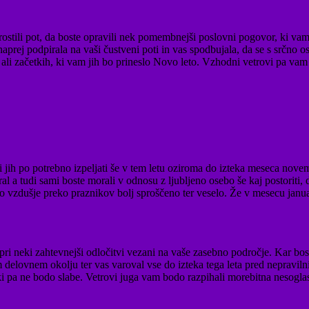
tili pot, da boste opravili nek pomembnejši poslovni pogovor, ki vam b
aprej podpirala na vaši čustveni poti in vas spodbujala, da se s srčno 
li začetkih, ki vam jih bo prineslo Novo leto. Vzhodni vetrovi pa vam
 jih po potrebno izpeljati še v tem letu oziroma do izteka meseca nov
l a tudi sami boste morali v odnosu z ljubljeno osebo še kaj postoriti, d
a bo vzdušje preko praznikov bolj sproščeno ter veselo. Že v mesecu jan
i neki zahtevnejši odločitvi vezani na vaše zasebno področje. Kar boste
delovnem okolju ter vas varoval vse do izteka tega leta pred nepravil
 pa ne bodo slabe. Vetrovi juga vam bodo razpihali morebitna nesoglasja