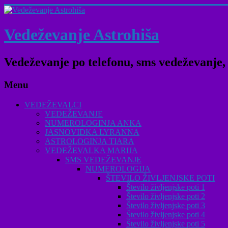
Vedeževanje Astrohiša
Vedeževanje po telefonu, sms vedeževanje, 
Menu
VEDEŽEVALCI
VEDEŽEVANJE
NUMEROLOGINJA ANKA
JASNOVIDKA LYRANNA
ASTROLOGINJA TIARA
VEDEŽEVALKA MARIJA
SMS VEDEŽEVANJE
NUMEROLOGIJA
ŠTEVILO ŽIVLJENJSKE POTI
Število življenjske poti 1
Število življenjske poti 2
Število življenjske poti 3
Število življenjske poti 4
Število življenjske poti 5