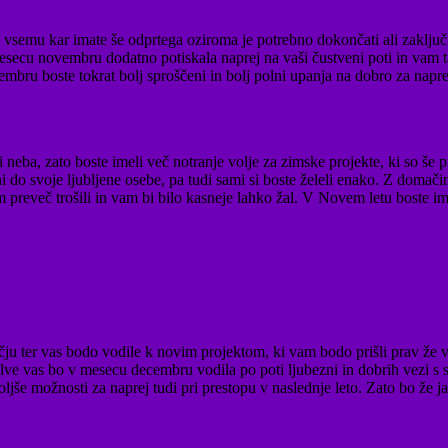
vsemu kar imate še odprtega oziroma je potrebno dokončati ali zaključiti.
esecu novembru dodatno potiskala naprej na vaši čustveni poti in vam t
mbru boste tokrat bolj sproščeni in bolj polni upanja na dobro za napre
ni neba, zato boste imeli več notranje volje za zimske projekte, ki so 
ni do svoje ljubljene osebe, pa tudi sami si boste želeli enako. Z domačim
m preveč trošili in vam bi bilo kasneje lahko žal. V Novem letu boste im
ju ter vas bodo vodile k novim projektom, ki vam bodo prišli prav že 
lve vas bo v mesecu decembru vodila po poti ljubezni in dobrih vezi s so
ljše možnosti za naprej tudi pri prestopu v naslednje leto. Zato bo že j