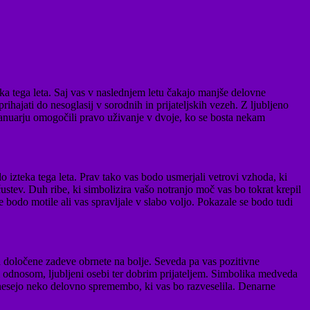
ka tega leta. Saj vas v naslednjem letu čakajo manjše delovne
hajati do nesoglasij v sorodnih in prijateljskih vezeh. Z ljubljeno
januarju omogočili pravo uživanje v dvoje, ko se bosta nekam
do izteka tega leta. Prav tako vas bodo usmerjali vetrovi vzhoda, ki
tev. Duh ribe, ki simbolizira vašo notranjo moč vas bo tokrat krepil
 bodo motile ali vas spravljale v slabo voljo. Pokazale se bodo tudi
da določene zadeve obrnete na bolje. Seveda pa vas pozitivne
m odnosom, ljubljeni osebi ter dobrim prijateljem. Simbolika medveda
inesejo neko delovno spremembo, ki vas bo razveselila. Denarne