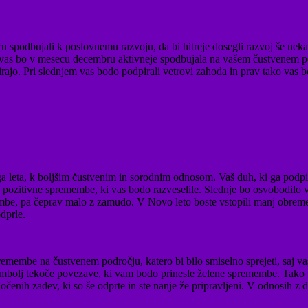
spodbujali k poslovnemu razvoju, da bi hitreje dosegli razvoj še nekate
ja vas bo v mesecu decembru aktivneje spodbujala na vašem čustvenem p
s ovirajo. Pri slednjem vas bodo podpirali vetrovi zahoda in prav tako v
tega leta, k boljšim čustvenim in sorodnim odnosom. Vaš duh, ki ga pod
zitivne spremembe, ki vas bodo razveselile. Slednje bo osvobodilo vaš
mbe, pa čeprav malo z zamudo. V Novo leto boste vstopili manj obremenje
odprle.
embe na čustvenem področju, katero bi bilo smiselno sprejeti, saj vas 
čimbolj tekoče povezave, ki vam bodo prinesle želene spremembe. Tako bos
 določenih zadev, ki so še odprte in ste nanje že pripravljeni. V odnosih 