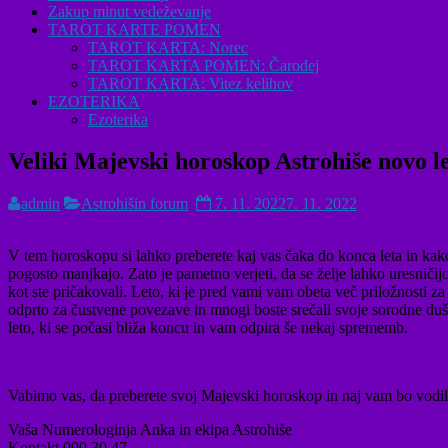
Zakup minut vedeževanje
TAROT KARTE POMEN
TAROT KARTA: Norec
TAROT KARTA POMEN: Čarodej
TAROT KARTA: Vitez kelihov
EZOTERIKA
Ezoterika
Veliki Majevski horoskop Astrohiše novo l
admin
Astrohišin forum
7. 11. 2022
7. 11. 2022
V tem horoskopu si lahko preberete kaj vas čaka do konca leta in kako 
pogosto manjkajo. Zato je pametno verjeti, da se želje lahko uresničijo
kot ste pričakovali. Leto, ki je pred vami vam obeta več priložnosti za 
odprto za čustvene povezave in mnogi boste srečali svoje sorodne duše 
leto, ki se počasi bliža koncu in vam odpira še nekaj sprememb.
Vabimo vas, da preberete svoj Majevski horoskop in naj vam bo vodilo
Vaša Numerologinja Anka in ekipa Astrohiše
Kontakt 090 30 47