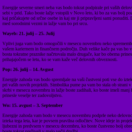
Energije severne smeri neba vas bodo tokrat podpirale pri vaših delo
sebi v prid. Tako boste lažje vstopili v Novo leto, ki bo za vas bolj po
kaj pričakujete od srčne osebe in kaj ste ji pripravljeni sami ponuditi.
med sorodnimi vezmi in lažje vam bo pri srcu.
Wayeb: 21. julij – 25. Julij
Vplivi juga vam bodo omogočili v mesecu novembru neko spremembo na
vašem kariernem in finančnem področju. Duh velike kače pa vas bo vodil
bosta tokratne praznike načrtovala malo drugače, kar bo obema prineslo 
prihajajočem se letu, ko se vam kaže več delovnih obveznosti.
Pop: 26. julij – 14. Avgust
Energije zahoda vas bodo spremljale na vaši čustveni poti vse do izteka
pri vaših novih projektih. Simbolika pume pa vam bo stala ob strani 
skrbi v mesecu novembru in lažje boste zadihali, ko boste imeli manj
prinesle veselje ter zadovoljstvo.
Wo: 15. avgust – 3. September
Energije zahoda vam bodo v mesecu novembru podprle neko delovno spr
izteka tega leta, kar je povsem pravilna odločitev. Nove ideje in proj
ljubezni in predvsem v mesecu decembru, ko boste čustveno bolj obremen
boste tokrat preživeli v malo večji družbi.