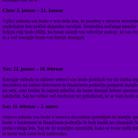
Chen: 2. januar – 21. Januar
Vplivi zahoda vas bodo v tem delu leta, še posebej v mesecu novembru 
naslednjem letu pričeli dejansko razvijati. Simbolika nočnega metul
željeni cilji bodo bližji, ko boste ukinili vse odvečne zastoje, ki va
in z več energije boste vse hitreje dosegali.
Yax: 22. januar – 10. februar
Energije vzhoda in njihovi vetrovi vas bodo potiskali vse do izteka 
decembra na vašem delovnem in finančnem področju podpiral manjše po
po sebi, zato bodite še naprej odločni, da boste dosegli želene spreme
zaključiti. Saj bo veliko več možnosti ter priložnosti, ki se vam bodo 
Sac: 11. februar – 2. marec
Vetrovi zahoda vas bodo v mesecu decembru spremljali do manjše sprem
boste v kariernem in finančnem področju še bolj trudili ter ohranjali 
preko celega leta. Saj ste že temeljito razmislili, kako se boste lotili
in boste tudi sami bolj zadovoljni.