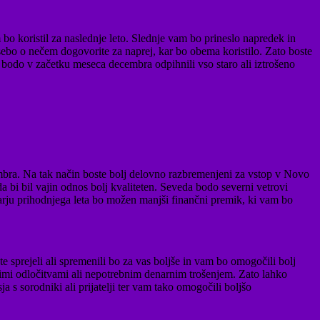
o koristil za naslednje leto. Slednje vam bo prineslo napredek in
osebo o nečem dogovorite za naprej, kar bo obema koristilo. Zato boste
 bodo v začetku meseca decembra odpihnili vso staro ali iztrošeno
embra. Na tak način boste bolj delovno razbremenjeni za vstop v Novo
a bi bil vajin odnos bolj kvaliteten. Seveda bodo severni vetrovi
uarju prihodnjega leta bo možen manjši finančni premik, ki vam bo
 sprejeli ali spremenili bo za vas boljše in vam bo omogočili bolj
nimi odločitvami ali nepotrebnim denarnim trošenjem. Zato lahko
 s sorodniki ali prijatelji ter vam tako omogočili boljšo