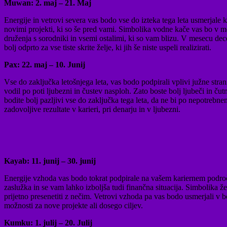
Muwan: 2. maj – 21. Maj
Energije in vetrovi severa vas bodo vse do izteka tega leta usmerjale k 
novimi projekti, ki so še pred vami. Simbolika vodne kače vas bo v m
druženja s sorodniki in vsemi ostalimi, ki so vam blizu. V mesecu dece
bolj odprto za vse tiste skrite želje, ki jih še niste uspeli realizirati.
Pax: 22. maj – 10. Junij
Vse do zaključka letošnjega leta, vas bodo podpirali vplivi južne stra
vodil po poti ljubezni in čustev nasploh. Zato boste bolj ljubeči in čut
bodite bolj pazljivi vse do zaključka tega leta, da ne bi po nepotrebne
zadovoljive rezultate v karieri, pri denarju in v ljubezni.
Kayab: 11. junij – 30. junij
Energije vzhoda vas bodo tokrat podpirale na vašem kariernem področ
zaslužka in se vam lahko izboljša tudi finančna situacija. Simbolika že
prijetno presenetiti z nečim. Vetrovi vzhoda pa vas bodo usmerjali v bo
možnosti za nove projekte ali dosego ciljev.
Kumku: 1. julij – 20. Julij