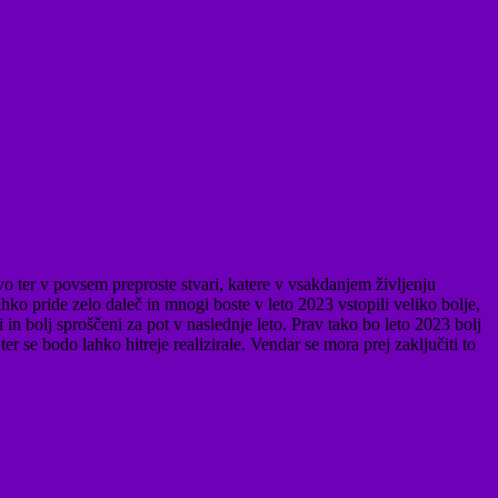
vo ter v povsem preproste stvari, katere v vsakdanjem življenju
ahko pride zelo daleč in mnogi boste v leto 2023 vstopili veliko bolje,
i in bolj sproščeni za pot v naslednje leto. Prav tako bo leto 2023 bolj
 se bodo lahko hitreje realizirale. Vendar se mora prej zaključiti to