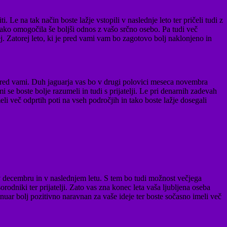
 Le na tak način boste lažje vstopili v naslednje leto ter pričeli tudi z
ako omogočila še boljši odnos z vašo srčno osebo. Pa tudi več
j. Zatorej leto, ki je pred vami vam bo zagotovo bolj naklonjeno in
še pred vami. Duh jaguarja vas bo v drugi polovici meseca novembra
i se boste bolje razumeli in tudi s prijatelji. Le pri denarnih zadevah
eli več odprtih poti na vseh področjih in tako boste lažje dosegali
v decembru in v naslednjem letu. S tem bo tudi možnost večjega
rodniki ter prijatelji. Zato vas zna konec leta vaša ljubljena oseba
anuar bolj pozitivno naravnan za vaše ideje ter boste sočasno imeli več