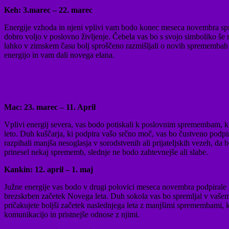
Keh: 3.marec – 22. marec
Energije vzhoda in njeni vplivi vam bodo konec meseca novembra spros
dobro voljo v poslovno življenje. Čebela vas bo s svojo simboliko še n
lahko v zimskem času bolj sproščeno razmišljali o novih spremembah a
energijo in vam dali novega elana.
Mac: 23. marec – 11. April
Vplivi energij severa, vas bodo potiskali k poslovnim spremembam, ki
leto. Duh kuščarja, ki podpira vašo srčno moč, vas bo čustveno podpira
razpihali manjša nesoglasja v sorodstvenih ali prijateljskih vezeh, d
prinesel nekaj sprememb, slednje ne bodo zahtevnejše ali slabe.
Kankin: 12. april – 1. maj
Južne energije vas bodo v drugi polovici meseca novembra podpirale pr
brezskrben začetek Novega leta. Duh sokola vas bo spremljal v vašem 
pričakujete boljši začetek naslednjega leta z manjšimi spremembami, ki
komunikacijo in pristnejše odnose z njimi.