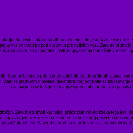
olju, da boste lahko opravili predvidene naloge ali izzive vse do izte
vas bo vodil po poti čustev in prijateljskih vezi. Zato ne bi smelo pri
ritve za vse, ki so vama blizu. Vetrovi juga vama bodo šele v mesecu 
i. Zato ne bi smelo prihajati do kakršnih koli konfliktnih situacij vse 
 Zato se predvsem v mesecu decembru bolj potrudite za izkazovanje čus
mesecu januarju pa se kažejo že manjše spremembe pri delu, ki pa vas ne
očjih. Zato boste imeli kar nekaj priložnosti vse do izteka tega leta, 
rsikaj v življenju. V mesecu decembru se boste bolj posvetili čustveni
med prazničnimi dnevi. Severni vetrovi pa vam še v mesecu novembru pr