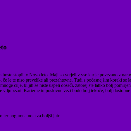
eto
boste stopili v Novo leto. Maji so verjeli v vse kar je povezano z nara
, če le te niso prevelike ali prezahtevne. Tudi s počasnejšim koraki se l
mnoge cilje, ki jih še niste uspeli doseči, zatorej ste lahko bolj pomirjen
v ljubezni. Karierne in poslovne vezi bodo bolj tekoče, bolj dostopne ter
 ter pogumna nota za boljši jutri.