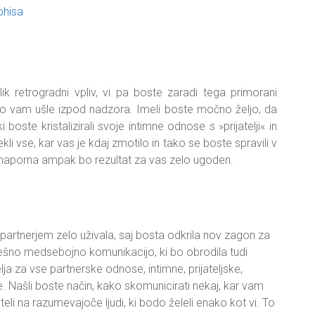
k retrogradni vpliv, vi pa boste zaradi tega primorani
 so vam ušle izpod nadzora. Imeli boste močno željo, da
boste kristalizirali svoje intimne odnose s »prijatelji« in
kli vse, kar vas je kdaj zmotilo in tako se boste spravili v
naporna ampak bo rezultat za vas zelo ugoden.
partnerjem zelo uživala, saj bosta odkrila nov zagon za
spešno medsebojno komunikacijo, ki bo obrodila tudi
ja za vse partnerske odnose, intimne, prijateljske,
. Našli boste način, kako skomunicirati nekaj, kar vam
eli na razumevajoče ljudi, ki bodo želeli enako kot vi. To