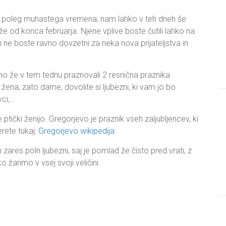
 poleg muhastega vremena, nam lahko v teh dneh še
e od konca februarja. Njene vplive boste čutili lahko na
in ne boste ravno dovzetni za neka nova prijateljstva in
 že v tem tednu praznovali 2 resnična praznika
 žena, zato dame, dovolite si ljubezni, ki vam jo bo
vci,…
čki ženijo. Gregorjevo je praznik vseh zaljubljencev, ki
rete tukaj:
Gregorjevo wikipedija
zares poln ljubezni, saj je pomlad že čisto pred vrati, z
o žarimo v vsej svoji veličini.