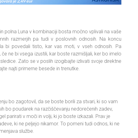
n polna Luna v kombinaciji bosta močno vplivali na vaše
timnih razmerjih pa tudi v poslovnih odnosih. Na koncu
da bi povedali tisto, kar vas moti, v vseh odnosih. Pa
če ne bi vsega izustili, kar boste razmišljali, ker bo imelo
edice. Zato se v poslih izogibajte izlivati svoje direktne
šajte najti primerne besede in trenutke.
u bo zagotovil, da se boste borili za stvari, ki so vam
 bo poudarek na razčiščevanju nedorečenih zadev,
parirati v moči in volji, ki jo boste izkazali. Prav je
adeve, ki ne peljejo nikamor. To pomeni tudi odnos, ki ne
i menjava službe.