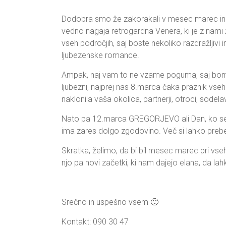
Dodobra smo že zakorakali v mesec marec in
vedno nagaja retrogardna Venera, ki je z nami ž
vseh področjih, saj boste nekoliko razdražljivi 
ljubezenske romance.
Ampak, naj vam to ne vzame poguma, saj bomo
ljubezni, najprej nas 8.marca čaka praznik vseh
naklonila vaša okolica, partnerji, otroci, sodela
Nato pa 12.marca GREGORJEVO ali Dan, ko se pti
ima zares dolgo zgodovino. Več si lahko prebe
Skratka, želimo, da bi bil mesec marec pri vseh 
njo pa novi začetki, ki nam dajejo elana, da lahk
Srečno in uspešno vsem 🙂
Kontakt: 090 30 47