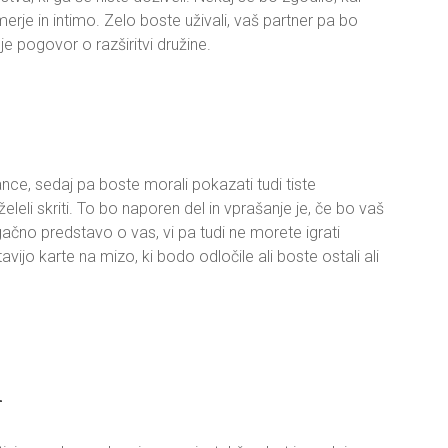
e in intimo. Zelo boste uživali, vaš partner pa bo
a je pogovor o razširitvi družine.
e, sedaj pa boste morali pokazati tudi tiste
 želeli skriti. To bo naporen del in vprašanje je, če bo vaš
ugačno predstavo o vas, vi pa tudi ne morete igrati
ijo karte na mizo, ki bodo odločile ali boste ostali ali
n