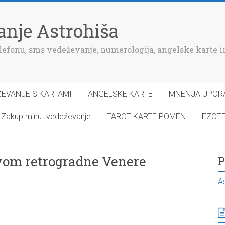
nje Astrohiša
efonu, sms vedeževanje, numerologija, angelske karte in
EVANJE S KARTAMI
ANGELSKE KARTE
MNENJA UPOR
Zakup minut vedeževanje
TAROT KARTE POMEN
EZOT
vom retrogradne Venere
P
A