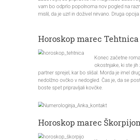
vam bo odprlo popolnoma nov pogled na razmerj
mislil, da je uzrl in doživel nirvano. Druga opcij
Horoskop marec Tehtnica
Konec začetne romanc
okostnjake, ki ste jih
partner sprejel, kar bo slišal. Morda je imel dr
nedolžno ovčko v nedogled. Čas je, da se postav
boste spet pripravljali kovčke.
Horoskop marec Škorpijo