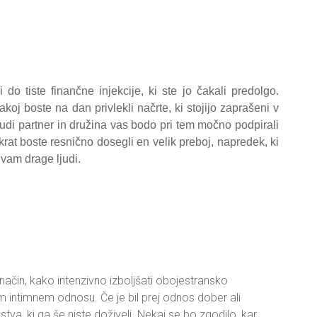
do tiste finančne injekcije, ki ste jo čakali predolgo.
takoj boste na dan privlekli načrte, ki stojijo zaprašeni v
di partner in družina vas bodo pri tem močno podpirali
krat boste resnično dosegli en velik preboj, napredek, ki
 vam drage ljudi.
način, kako intenzivno izboljšati obojestransko
 intimnem odnosu. Če je bil prej odnos dober ali
tva, ki ga še niste doživeli. Nekaj se bo zgodilo, kar