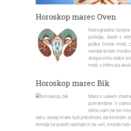
Horoskop marec Oven
Retrogradna Venera i
počutje, zlasti v in
jezika boste imeli, 
vendar bi bilo modro, 
dolgoročne slabe posl
misli, v intimi pa sku
Horoskop marec Bik
Mars v vašem znamenj
pomembne. V odnosih
nihče vam ne bo mogel 
tako, sedaj imate tudi priložnost, da končate z
temelji na pravih razlogih in še več, morda tud