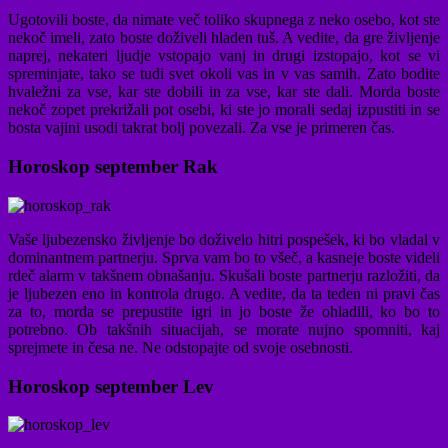
Ugotovili boste, da nimate več toliko skupnega z neko osebo, kot ste
nekoč imeli, zato boste doživeli hladen tuš. A vedite, da gre življenje
naprej, nekateri ljudje vstopajo vanj in drugi izstopajo, kot se vi
spreminjate, tako se tudi svet okoli vas in v vas samih. Zato bodite
hvaležni za vse, kar ste dobili in za vse, kar ste dali. Morda boste
nekoč zopet prekrižali pot osebi, ki ste jo morali sedaj izpustiti in se
bosta vajini usodi takrat bolj povezali. Za vse je primeren čas.
Horoskop september Rak
Vaše ljubezensko življenje bo doživelo hitri pospešek, ki bo vladal v
dominantnem partnerju. Sprva vam bo to všeč, a kasneje boste videli
rdeč alarm v takšnem obnašanju. Skušali boste partnerju razložiti, da
je ljubezen eno in kontrola drugo. A vedite, da ta teden ni pravi čas
za to, morda se prepustite igri in jo boste že ohladili, ko bo to
potrebno. Ob takšnih situacijah, se morate nujno spomniti, kaj
sprejmete in česa ne. Ne odstopajte od svoje osebnosti.
Horoskop september Lev