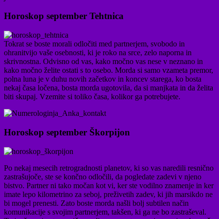
Horoskop september Tehtnica
Tokrat se boste morali odločiti med partnerjem, svobodo in
ohranitvijo vaše osebnosti, ki je roko na srce, zelo naporna in
skrivnostna. Odvisno od vas, kako močno vas nese v neznano in
kako močno želite ostati s to osebo. Morda si samo vzameta premor,
polna luna je v duhu novih začetkov in koncev starega, ko bosta
nekaj časa ločena, bosta morda ugotovila, da si manjkata in da želita
biti skupaj. Vzemite si toliko časa, kolikor ga potrebujete.
Horoskop september Škorpijon
Po nekaj mesecih retrogradnosti planetov, ki so vas naredili resnično
zastrašujoče, ste se končno odločili, da pogledate zadevi v njeno
bistvo. Partner ni tako močan kot vi, ker ste vodilno znamenje in ker
imate lepo kilometrino za seboj, preživetih zadev, ki jih marsikdo ne
bi mogel prenesti. Zato boste morda našli bolj subtilen način
komunikacije s svojim partnerjem, takšen, ki ga ne bo zastraševal.