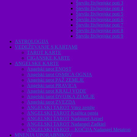
Število življenjske poti 3
Število življenjske poti 4
Število življenjske poti 5
Število življenjske poti 6
Število življenjske poti 7
Število življenjske poti 8
Število življenjske poti 9
ASTROLOGIJA
VEDEŽEVANJE S KARTAMI
TAROT KARTE
CIGANSKE KARTE
ANGELSKE KARTE
Angelski tarot ENOST
Angelski tarot OSMICA OGNJA
Angelski tarot PAŽ ZEMLJE
Angelski tarot PRAVICA
Angelski tarot KRALJ VODE
Angelski tarot DVOJKA ZEMLJE
Angelski tarot ZVEZDA
ANGELSKI TAROT Vitez zemlje
ANGELSKI TAROT Kraljica ognja
ANGELSKI TAROT Nadanzel Azrael
ANGELSKI TAROT Nadangel Zadkiel
ANGELSKI TAROT – KOČIJA Nadangel Metatron
MNENJA UPORABNIKOV