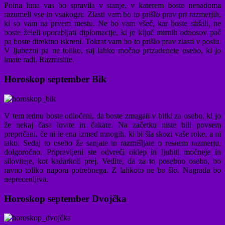
Polna luna vas bo spravila v stanje, v katerem boste nenadoma
razumeli vse in vsakogar. Zlasti vam bo to prišlo prav pri razmerjih,
ki so vam na prvem mestu. Ne bo vam všeč, kar boste slišali, ne
boste želeli uporabljati diplomacije, ki je ključ mirnih odnosov pač
pa boste direktno iskreni. Tokrat vam bo to prišlo prav zlasti v poslu.
V ljubezni pa ne toliko, saj lahko močno prizadenete osebo, ki jo
imate radi. Razmislite.
Horoskop september Bik
V tem tednu boste odločeni, da boste zmagali v bitki za osebo, ki jo
že nekaj časa lovite in čakate. Na začetku niste bili povsem
prepričani, če ni le ena izmed mnogih, ki bi šla skozi vaše roke, a ni
tako. Sedaj to osebo že sanjate in razmišljate o resnem razmerju,
dolgoročno. Pripravljeni ste odvreči oklep in ljubiti močneje in
siloviteje, kot kadarkoli prej. Vedite, da za to posebno osebo, bo
ravno toliko napora potrebnega. Z lahkoto ne bo šlo. Nagrada bo
neprecenljiva.
Horoskop september Dvojčka