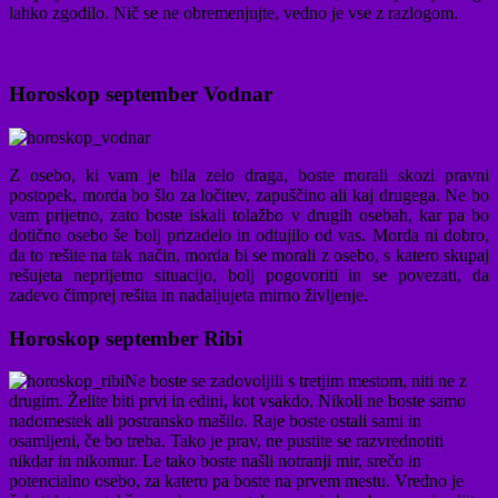
lahko zgodilo. Nič se ne obremenjujte, vedno je vse z razlogom.
Horoskop september Vodnar
Z osebo, ki vam je bila zelo draga, boste morali skozi pravni
postopek, morda bo šlo za ločitev, zapuščino ali kaj drugega. Ne bo
vam prijetno, zato boste iskali tolažbo v drugih osebah, kar pa bo
dotično osebo še bolj prizadelo in odtujilo od vas. Morda ni dobro,
da to rešite na tak način, morda bi se morali z osebo, s katero skupaj
rešujeta neprijetno situacijo, bolj pogovoriti in se povezati, da
zadevo čimprej rešita in nadaljujeta mirno življenje.
Horoskop september Ribi
Ne boste se zadovoljili s tretjim mestom, niti ne z
drugim. Želite biti prvi in edini, kot vsakdo. Nikoli ne boste samo
nadomestek ali postransko mašilo. Raje boste ostali sami in
osamljeni, če bo treba. Tako je prav, ne pustite se razvrednotiti
nikdar in nikomur. Le tako boste našli notranji mir, srečo in
potencialno osebo, za katero pa boste na prvem mestu. Vredno je