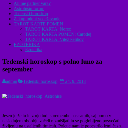
Ali me partner vara?
Astrohišin forum
Tedenski horoskop
Zakup minut vedeževanje
TAROT KARTE POMEN
TAROT KARTA: Norec
TAROT KARTA POMEN: Čarodej
TAROT KARTA: Vitez kelihov
EZOTERIKA
Ezoterika
Tedenski horoskop s polno luno za
september
admin
Tedenski horoskop
24. 9. 2018
Jesen je že tu in z njo tudi spremembe nas samih, saj bomo v
naslednjem obdobju začeli razmišljati in se poglobljeno posvečati
življenju na ustaljenih tirnicah. Poletje nam je popestrilo letni čas z