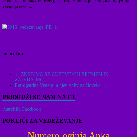
čakati leta na takšno osebo, vse ostalo vmes je le zabava, ne jemljite
vsega preresno.
komentarji
←
ZNEBIMO SE ČUSTVENIH BREMEN IN
ZADIHAJMO
Retrogardna Venera in njen vpliv na človeka
→
PRIDRUŽI SE NAM NA FB
Astrohiša Facebook
POKLIČI ZA VEDEŽEVANJE
Numerologinja Anka