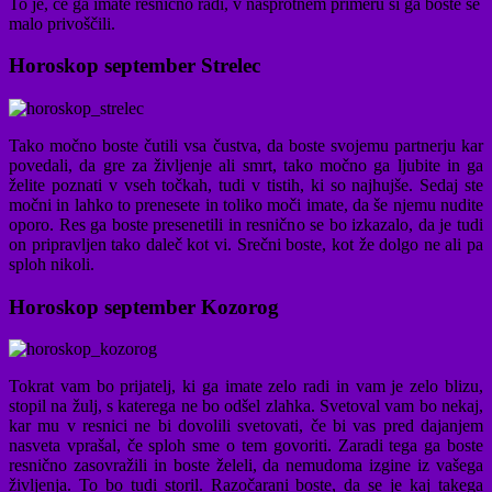
To je, če ga imate resnično radi, v nasprotnem primeru si ga boste še
malo privoščili.
Horoskop september Strelec
Tako močno boste čutili vsa čustva, da boste svojemu partnerju kar
povedali, da gre za življenje ali smrt, tako močno ga ljubite in ga
želite poznati v vseh točkah, tudi v tistih, ki so najhujše. Sedaj ste
močni in lahko to prenesete in toliko moči imate, da še njemu nudite
oporo. Res ga boste presenetili in resnično se bo izkazalo, da je tudi
on pripravljen tako daleč kot vi. Srečni boste, kot že dolgo ne ali pa
sploh nikoli.
Horoskop september Kozorog
Tokrat vam bo prijatelj, ki ga imate zelo radi in vam je zelo blizu,
stopil na žulj, s katerega ne bo odšel zlahka. Svetoval vam bo nekaj,
kar mu v resnici ne bi dovolili svetovati, če bi vas pred dajanjem
nasveta vprašal, če sploh sme o tem govoriti. Zaradi tega ga boste
resnično zasovražili in boste želeli, da nemudoma izgine iz vašega
življenja. To bo tudi storil. Razočarani boste, da se je kaj takega