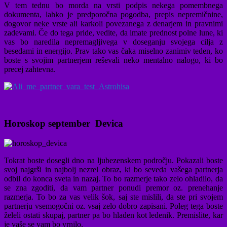
V tem tednu bo morda na vrsti podpis nekega pomembnega
dokumenta, lahko je predporočna pogodba, prepis nepremičnine,
dogovor neke vrste ali karkoli povezanega z denarjem in pravnimi
zadevami. Če do tega pride, vedite, da imate prednost polne lune, ki
vas bo naredila nepremagljivega v doseganju svojega cilja z
besedami in energijo. Prav tako vas čaka miselno zanimiv teden, ko
boste s svojim partnerjem reševali neko mentalno nalogo, ki bo
precej zahtevna.
Horoskop september Devica
Tokrat boste dosegli dno na ljubezenskem področju. Pokazali boste
svoj najgrši in najbolj nezrel obraz, ki bo seveda vašega partnerja
odbil do konca sveta in nazaj. To bo razmerje tako zelo ohladilo, da
se zna zgoditi, da vam partner ponudi premor oz. prenehanje
razmerja. To bo za vas velik šok, saj ste mislili, da ste pri svojem
partnerju vsemogočni oz. vsaj zelo dobro zapisani. Poleg tega boste
želeli ostati skupaj, partner pa bo hladen kot ledenik. Premislite, kar
je vaše se vam bo vrnilo.