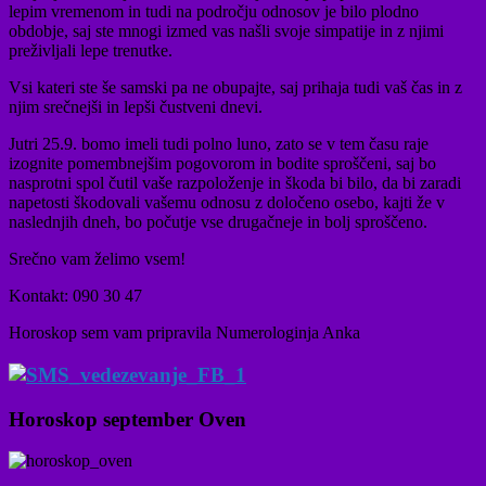
lepim vremenom in tudi na področju odnosov je bilo plodno
obdobje, saj ste mnogi izmed vas našli svoje simpatije in z njimi
preživljali lepe trenutke.
Vsi kateri ste še samski pa ne obupajte, saj prihaja tudi vaš čas in z
njim srečnejši in lepši čustveni dnevi.
Jutri 25.9. bomo imeli tudi polno luno, zato se v tem času raje
izognite pomembnejšim pogovorom in bodite sproščeni, saj bo
nasprotni spol čutil vaše razpoloženje in škoda bi bilo, da bi zaradi
napetosti škodovali vašemu odnosu z določeno osebo, kajti že v
naslednjih dneh, bo počutje vse drugačneje in bolj sproščeno.
Srečno vam želimo vsem!
Kontakt: 090 30 47
Horoskop sem vam pripravila Numerologinja Anka
Horoskop september Oven